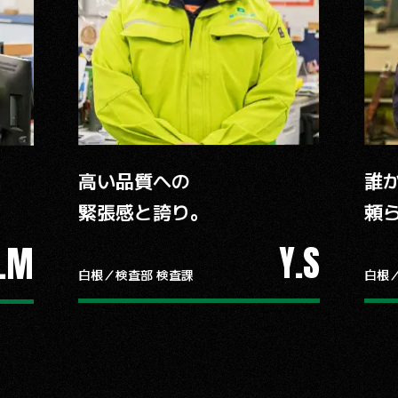
高い品質への
誰
緊張感と誇り。
頼
Y.S
.M
白根／検査部 検査課
白根