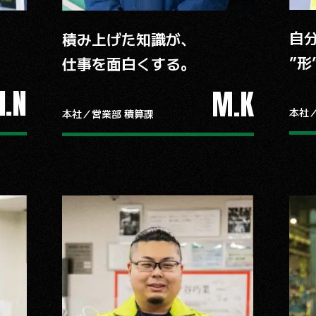
自
積み上げた知識が、
”形
仕事を面白くする。
I.N
M.K
本社
本社／営業部 積算課