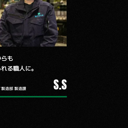
からも
られる職人に。
S.S
／製造部 製造課