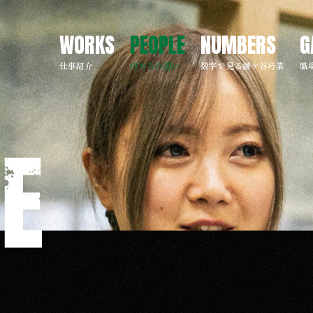
WORKS
PEOPLE
NUMBERS
G
仕事紹介
巧たちの想い
数字で見る鎌ケ谷巧業
職