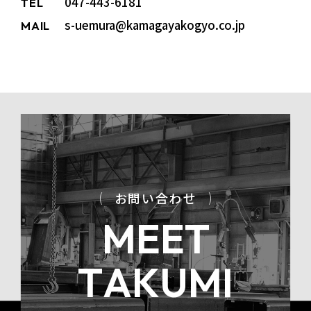
047-443-6181
TEL
s-uemura@kamagayakogyo.co.jp
MAIL
お問い合わせ
M
E
E
T
T
A
K
U
M
I