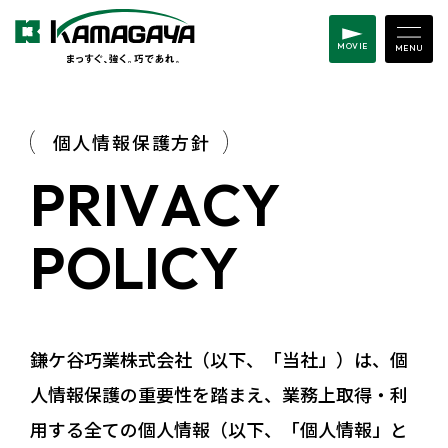
MOVIE
個人情報保護方針
P
R
I
V
A
C
Y
P
O
L
I
C
Y
鎌ケ谷巧業株式会社（以下、「当社」）は、個
人情報保護の重要性を踏まえ、業務上取得・利
用する全ての個人情報（以下、「個人情報」と